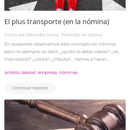
El plus transporte (en la nómina)
Escrito por
Mercedes Acuna
. Publicado en
Laboral
.
En ocasiones observamos este concepto en nómina,
pero no siempre, es decir, ¿quién lo debe cobrar? ¿es
más salario? ¿cotiza? ¿tributa?… Vamos a hacer...
ámbito laboral
,
empresa
,
nóminas
Continuar leyendo