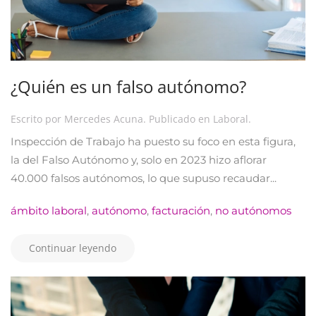
¿Quién es un falso autónomo?
Escrito por
Mercedes Acuna
. Publicado en
Laboral
.
Inspección de Trabajo ha puesto su foco en esta figura,
la del Falso Autónomo y, solo en 2023 hizo aflorar
40.000 falsos autónomos, lo que supuso recaudar...
ámbito laboral
,
autónomo
,
facturación
,
no autónomos
Continuar leyendo