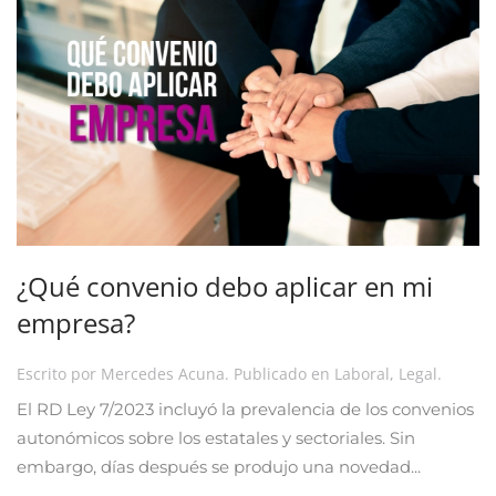
¿Qué convenio debo aplicar en mi
empresa?
Escrito por
Mercedes Acuna
. Publicado en
Laboral
,
Legal
.
El RD Ley 7/2023 incluyó la prevalencia de los convenios
autonómicos sobre los estatales y sectoriales. Sin
embargo, días después se produjo una novedad...