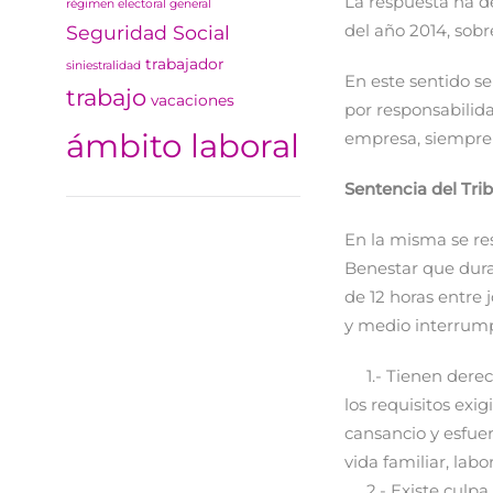
La respuesta ha de
régimen electoral general
del año 2014, sobr
Seguridad Social
trabajador
siniestralidad
En este sentido s
trabajo
vacaciones
por responsabilida
ámbito laboral
empresa, siempre 
Sentencia del Trib
En la misma se res
Benestar que duran
de 12 horas entre 
y medio interrumpi
1.- Tienen derech
los requisitos exi
cansancio y esfuerz
vida familiar, labo
2.- Existe culpa o