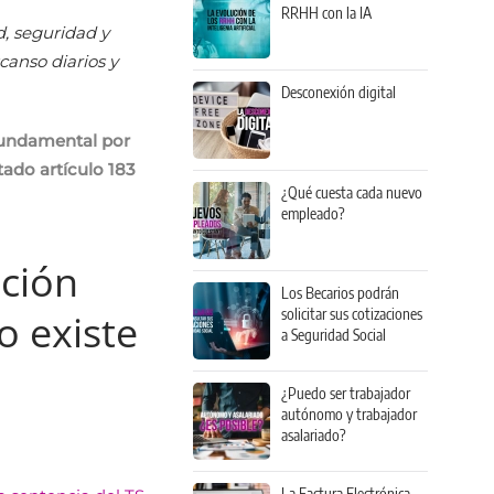
RRHH con la IA
d, seguridad y
canso diarios y
Desconexión digital
fundamental por
ado artículo 183
¿Qué cuesta cada nuevo
empleado?
ación
Los Becarios podrán
solicitar sus cotizaciones
o existe
a Seguridad Social
¿Puedo ser trabajador
autónomo y trabajador
asalariado?
La Factura Electrónica