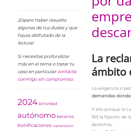
por da
empres
¡Espero haber resuelto
desca
algunas de tus dudas y que
hayas disfrutado de la
lectura!
La recl
Si necesitas profundizar
más en el tema o tratar tu
ámbito d
caso en particular
contacta
conmigo sin compromiso.
La exigencia o pe
demandas donde s
2024
actividad
Y ello porque la L
autónomo
183 la fijación de
becarios
derechos.
bonificaciones
capitalización