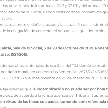
r las previsiones de los artículos 34.3 y 37 ET y del artículo 19
onal laboral de la Xunta, siendo éstas normas imperativas qu
iación.
 causal entre el daño causado y la actuación de la administr
 de la obligación de conceder el descanso la que determina 
alicia, Sala de lo Social, S de 29 de Octubre de 2019. Ponent
urso: 1921/2019.
demás otras sentencias de esa Sala del TSJ donde se estable
por daño moral., en concreto las Sentencias 2673/2014,5086/2
15, 2587/2015 o la más reciente de 20 de marzo de 2017, y 36
ia fija además que
la indemnización no puede ser por hora 
rvicios, de acuerdo a la jurisprudencia del Tribunal Supremo
 en virtud de las horas solapadas, tomando com referencia 
(SMI).