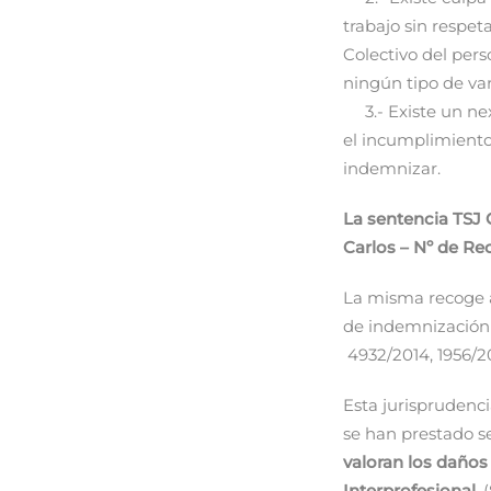
trabajo sin respeta
Colectivo del pers
ningún tipo de var
3.- Existe un nexo
el incumplimiento
indemnizar.
La sentencia TSJ G
Carlos – Nº de Rec
La misma recoge a
de indemnización 
4932/2014, 1956/20
Esta jurisprudenc
se han prestado se
valoran los daños
Interprofesional
. 