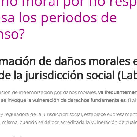
ño moral por no resp
a los periodos de
nso?
amación de daños morales e
e la jurisdicción social (Lab
tición de indemnización por daños morales,
va frecuentemen
e invoque la vulneración de derechos fundamentales
. (1 a
ey reguladora de la jurisdicción social, establece expresament
 la misma, cuando se dé por acreditada la vulneración de cual