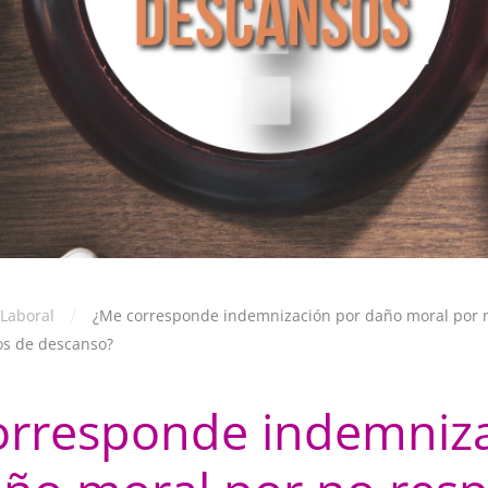
Laboral
¿Me corresponde indemnización por daño moral por n
os de descanso?
orresponde indemniz