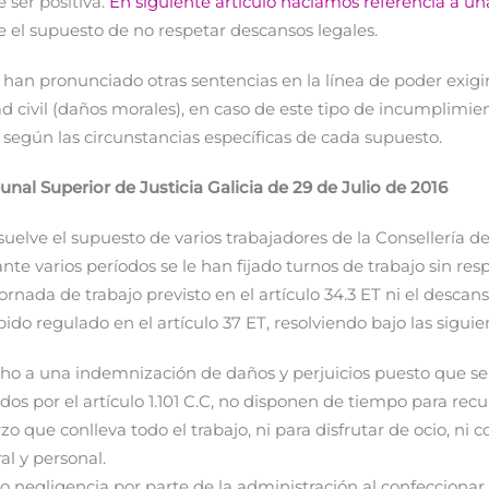
 ser positiva.
En siguiente artículo hacíamos referencia a un
e el supuesto de no respetar descansos legales.
e han pronunciado otras sentencias en la línea de poder exig
d civil (daños morales), en caso de este tipo de incumplimien
según las circunstancias específicas de cada supuesto.
unal Superior de Justicia Galicia de 29 de Julio de 2016
uelve el supuesto de varios trabajadores de la Consellería de
te varios períodos se le han fijado turnos de trabajo sin res
jornada de trabajo previsto en el artículo 34.3 ET ni el desca
do regulado en el artículo 37 ET, resolviendo bajo las siguie
o a una indemnización de daños y perjuicios puesto que s
gidos por el artículo 1.101 C.C, no disponen de tiempo para rec
o que conlleva todo el trabajo, ni para disfrutar de ocio, ni 
ral y personal.
 negligencia por parte de la administración al confeccionar 