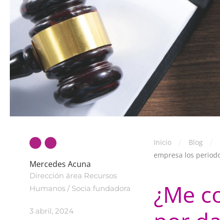
Inicio
Blog
empresa los period
Mercedes Acuna
Dirección área Recursos
¿Me c
Humanos / Socia fundadora
3 abril, 2024