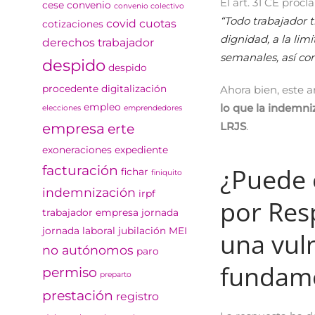
El art. 31 CE pro
cese
convenio
convenio colectivo
“Todo trabajador t
covid
cuotas
cotizaciones
dignidad, a la lim
derechos trabajador
semanales, así co
despido
despido
Ahora bien, este a
procedente
digitalización
lo que la indemni
empleo
elecciones
emprendedores
LRJS
.
empresa
erte
exoneraciones
expediente
¿Puede 
facturación
fichar
finiquito
indemnización
irpf
por Resp
trabajador empresa
jornada
jornada laboral
jubilación
MEI
una vul
no autónomos
paro
fundame
permiso
preparto
prestación
registro