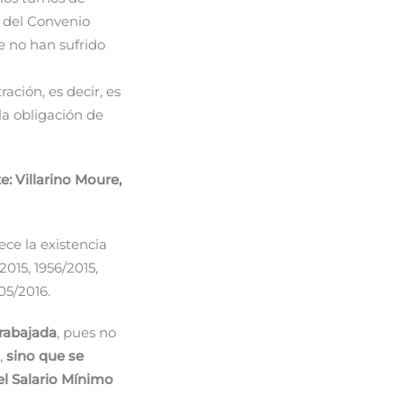
.1 del Convenio
e no han sufrido
ación, es decir, es
la obligación de
e: Villarino Moure,
ce la existencia
015, 1956/2015,
05/2016.
trabajada
, pues no
,
sino que se
el Salario Mínimo