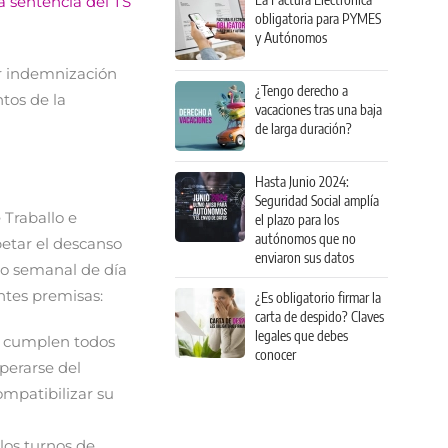
a sentencia del TS
obligatoria para PYMES
y Autónomos
ir indemnización
¿Tengo derecho a
tos de la
vacaciones tras una baja
de larga duración?
Hasta Junio 2024:
Seguridad Social amplía
 Traballo e
el plazo para los
autónomos que no
petar el descanso
enviaron sus datos
nso semanal de día
ntes premisas:
¿Es obligatorio firmar la
carta de despido? Claves
legales que debes
e cumplen todos
conocer
uperarse del
compatibilizar su
los turnos de