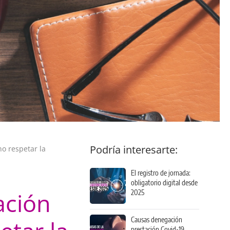
Podría interesarte:
o respetar la
El registro de jornada:
obligatorio digital desde
ación
2025
Causas denegación
prestación Covid-19