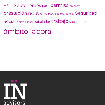
permiso
no autónomos
MEI
paro
preparto
prestación
Seguridad
registro
régimen electoral general
trabajo
Social
trabajador
vacaciones
siniestralidad
ámbito laboral