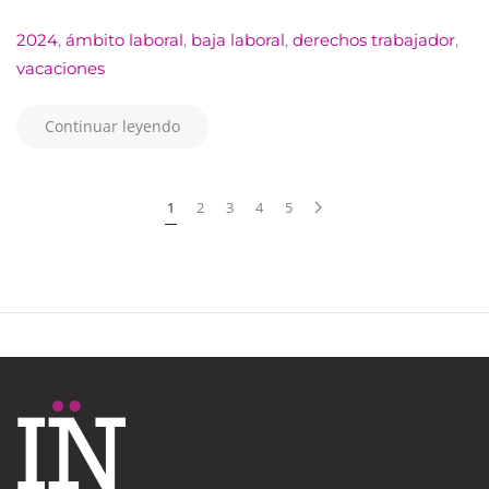
2024
,
ámbito laboral
,
baja laboral
,
derechos trabajador
,
vacaciones
Continuar leyendo
1
2
3
4
5