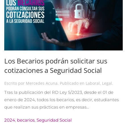
Los Becarios podrán solicitar sus
cotizaciones a Seguridad Social
Escrito por
Mercedes Acuna
. Publicado en
Laboral
,
Legal
.
Tras la publicación del RD Ley 5/2023, desde el 01 de
enero de 2024, todos los becarios, es decir, estudiantes
que realizan sus prácticas en empresas...
2024
,
becarios
,
Seguridad Social