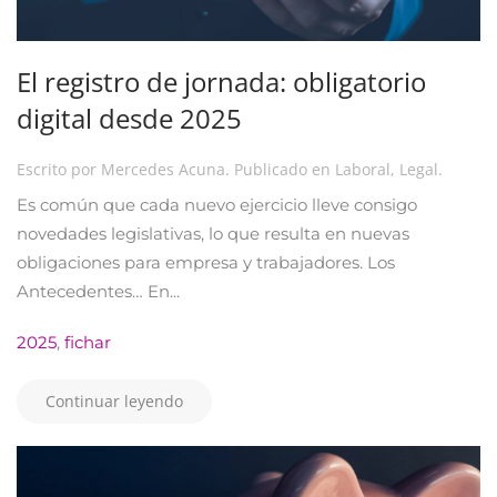
El registro de jornada: obligatorio
digital desde 2025
Escrito por
Mercedes Acuna
. Publicado en
Laboral
,
Legal
.
Es común que cada nuevo ejercicio lleve consigo
novedades legislativas, lo que resulta en nuevas
obligaciones para empresa y trabajadores. Los
Antecedentes… En...
2025
,
fichar
Continuar leyendo