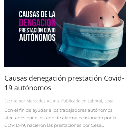
Causas denegación prestación Covid-
19 autónomos
Escrito por
Mercedes Acuna
. Publicado en
Laboral
,
Legal
.
Con el fin de ayudar a los trabajadores autónomos
afectados por el estado de alarma ocasionado por la
COVID-19, nacieron las prestaciones por Cese...