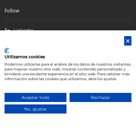
Follow
Linkedin
Facebook
X
Utilizamos cookies
Blog
Podemos utilizarlas para el análisis de los datos de nuestros visitantes,
para mejorar nuestro sitio web, mostrar contenido personalizado y
brindarle una excelente experiencia en el sitio web. Para obtener más
información sobre las cookies que utilizamos, abre los ajustes.
©
2026
In Action Advisors S.L. | Todos los derechos
Aceptar todo
Rechazar
reservados. Web creada por
♥ Exprime Creatividad
.
No, ajustar