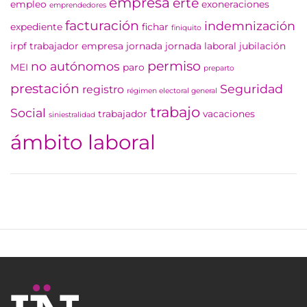
empresa
erte
empleo
exoneraciones
emprendedores
facturación
indemnización
expediente
fichar
finiquito
irpf trabajador empresa
jornada
jornada laboral
jubilación
permiso
no autónomos
MEI
paro
preparto
prestación
Seguridad
registro
régimen electoral general
trabajo
Social
trabajador
vacaciones
siniestralidad
ámbito laboral