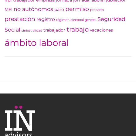
irpf trabajador empresa
jornada
jornada laboral
jubilación
permiso
no autónomos
MEI
paro
preparto
prestación
Seguridad
registro
régimen electoral general
trabajo
Social
trabajador
vacaciones
siniestralidad
ámbito laboral