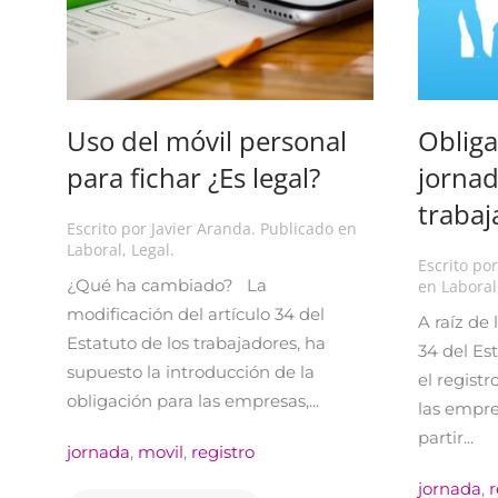
Uso del móvil personal
Obliga
para fichar ¿Es legal?
jornad
trabaj
Escrito por
Javier Aranda
. Publicado en
Laboral
,
Legal
.
Escrito po
¿Qué ha cambiado? La
en
Laboral
modificación del artículo 34 del
A raíz de 
Estatuto de los trabajadores, ha
34 del Es
supuesto la introducción de la
el regist
obligación para las empresas,...
las empre
partir...
jornada
,
movil
,
registro
jornada
,
r