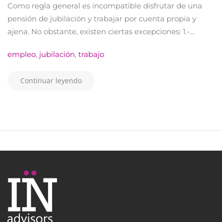
Como regla general es incompatible disfrutar de una
pensión de jubilación y trabajar por cuenta propia y
ajena. No obstante, existen ciertas excepciones: 1.-...
empleo
,
jubilación
,
trabajo
Continuar leyendo