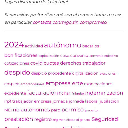
hayas disfrutado de la lectura!
Si necesitas profundizar más en el tema o tratar tu caso
en particular
contacta conmigo sin compromiso.
2024
autónomo
actividad
becarios
bonificaciones
cese
convenio
capitalización
convenio colectivo
covid
cuotas
derechos trabajador
cotizaciones
despido
despido procedente
digitalización
elecciones
empresa
erte
empleo
exoneraciones
emprendedores
facturación
indemnización
expediente
fichar
finiquito
irpf trabajador empresa
jornada
jornada laboral
jubilación
permiso
no autónomos
MEI
paro
preparto
prestación
Seguridad
registro
régimen electoral general