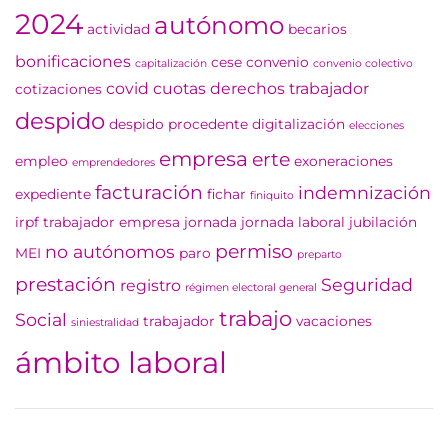
2024
autónomo
actividad
becarios
bonificaciones
cese
convenio
capitalización
convenio colectivo
covid
cuotas
derechos trabajador
cotizaciones
despido
despido procedente
digitalización
elecciones
empresa
erte
empleo
exoneraciones
emprendedores
facturación
indemnización
expediente
fichar
finiquito
irpf trabajador empresa
jornada
jornada laboral
jubilación
permiso
no autónomos
MEI
paro
preparto
prestación
Seguridad
registro
régimen electoral general
trabajo
Social
trabajador
vacaciones
siniestralidad
ámbito laboral