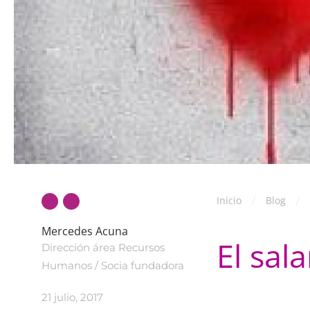
Inicio
Blog
Mercedes Acuna
El sal
Dirección área Recursos
Humanos / Socia fundadora
21 julio, 2017