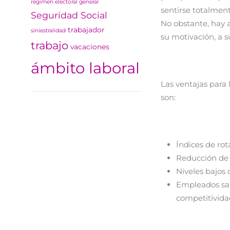
régimen electoral general
sentirse totalmen
Seguridad Social
No obstante, hay 
trabajador
siniestralidad
su motivación, a 
trabajo
vacaciones
ámbito laboral
Las ventajas para 
son:
Índices de rot
Reducción de g
Niveles bajos
Empleados sat
competitivida