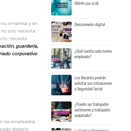
RRHH con la IA
e su empresa y en
Desconexión digital
 no solo necesita
to, necesita
rmación, guardería,
¿Qué cuesta cada nuevo
ariado corporativo
empleado?
Los Becarios podrán
solicitar sus cotizaciones
a Seguridad Social
¿Puedo ser trabajador
autónomo y trabajador
asalariado?
an los empleados
leado debería
La Factura Electrónica