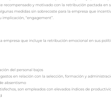
te recompensado y motivado con la retribución pactada en s
algunas medidas sin sobrecoste para la empresa que incenti
su implicación, “engagement”.
la empresa que incluye la retribución emocional en sus políti
ación del personal bajos
astos en relación con la selección, formación y administraci
 de absentismo
isfechos, son empleados con elevados índices de productivi
d