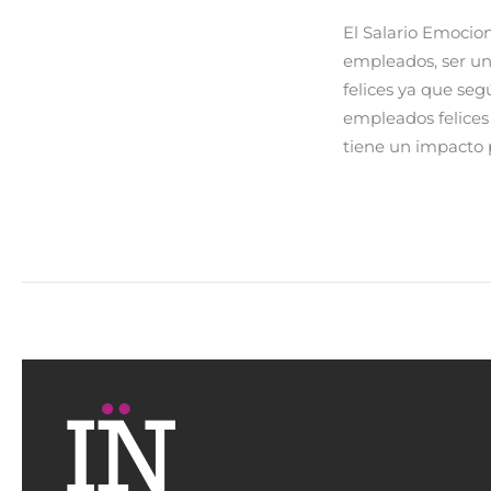
El Salario Emocion
empleados, ser un
felices ya que seg
empleados felices 
tiene un impacto 