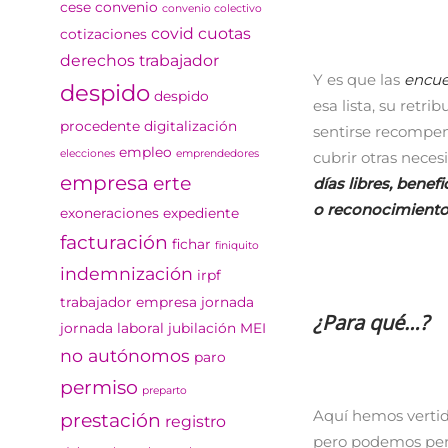
cese
convenio
convenio colectivo
covid
cuotas
cotizaciones
derechos trabajador
Y es que las
encue
despido
despido
esa lista, su retri
procedente
digitalización
sentirse recompen
empleo
elecciones
emprendedores
cubrir otras nece
empresa
erte
días libres, benef
o reconocimiento
exoneraciones
expediente
facturación
fichar
finiquito
indemnización
irpf
trabajador empresa
jornada
¿Para qué…?
jornada laboral
jubilación
MEI
no autónomos
paro
permiso
preparto
Aquí hemos vertid
prestación
registro
pero podemos pens