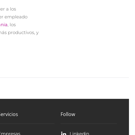
er a los
ner empleado
ania
, los
más productivos, y
Servicios
Follow
Empresas
Linkedin