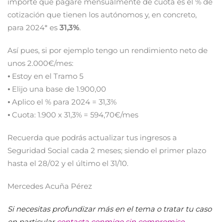
importe que pagaré mensualmente de cuota es el % de
cotización que tienen los autónomos y, en concreto,
para 2024* es
31,3%
.
Así pues, si por ejemplo tengo un rendimiento neto de
unos 2.000€/mes:
⦁ Estoy en el Tramo 5
⦁ Elijo una base de 1.900,00
⦁ Aplico el % para 2024 = 31,3%
⦁ Cuota: 1.900 x 31,3% = 594,70€/mes
Recuerda que podrás actualizar tus ingresos a
Seguridad Social cada 2 meses; siendo el primer plazo
hasta el 28/02 y el último el 31/10.
Mercedes Acuña Pérez
Si necesitas profundizar más en el tema o tratar tu caso
en particular
contacta conmigo sin compromiso.