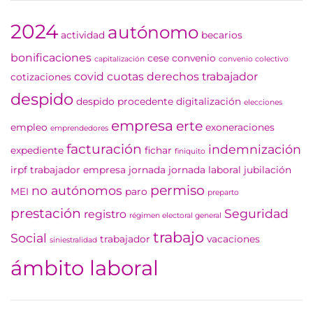
2024
autónomo
actividad
becarios
bonificaciones
cese
convenio
capitalización
convenio colectivo
covid
cuotas
derechos trabajador
cotizaciones
despido
despido procedente
digitalización
elecciones
empresa
erte
empleo
exoneraciones
emprendedores
facturación
indemnización
expediente
fichar
finiquito
irpf trabajador empresa
jornada
jornada laboral
jubilación
permiso
no autónomos
MEI
paro
preparto
prestación
Seguridad
registro
régimen electoral general
trabajo
Social
trabajador
vacaciones
siniestralidad
ámbito laboral