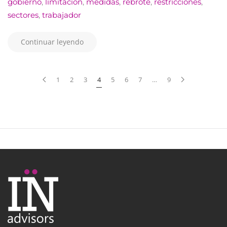
gobierno
,
limitación
,
medidas
,
rebrote
,
restricciones
,
sectores
,
trabajador
Continuar leyendo
1
2
3
4
5
6
7
…
9