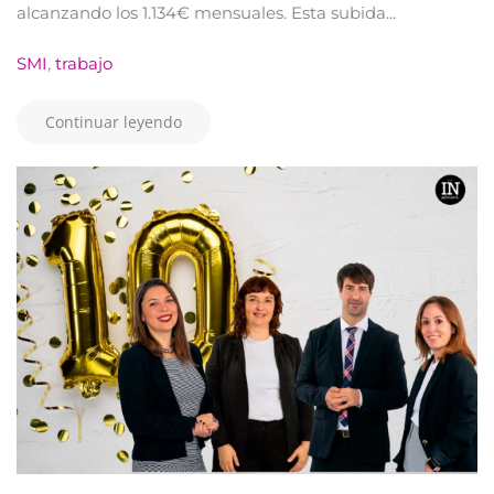
alcanzando los 1.134€ mensuales. Esta subida...
SMI
,
trabajo
Continuar leyendo